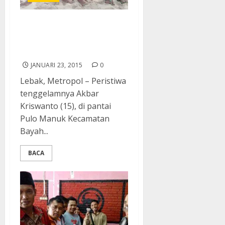
Jasad Akbar Belum
Ditemukan Keluarga
Tetap Menanti
JANUARI 23, 2015
0
Lebak, Metropol – Peristiwa
tenggelamnya Akbar
Kriswanto (15), di pantai
Pulo Manuk Kecamatan
Bayah...
BACA