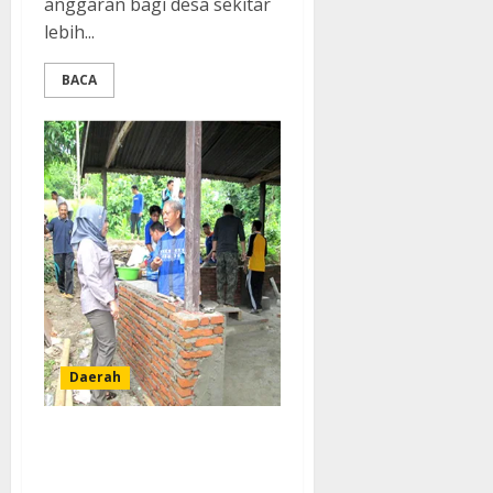
anggaran bagi desa sekitar
lebih...
BACA
Daerah
Melirik Sudut Lain BPMPD
Enrekang