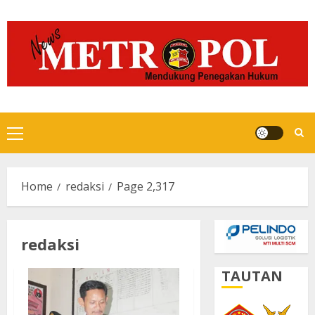
Skip
to
content
Primary
Menu
Home
redaksi
Page 2,317
redaksi
TAUTAN