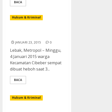
BACA
Hukum & Kriminal
Penambang Liar Tewas
Menghirup Gas Beracun
JANUARI 23, 2015
0
Lebak, Metropol – Minggu,
4 Januari 2015 warga
Kecamatan Cibeber sempat
dibuat heboh saat 3...
BACA
Hukum & Kriminal
Enrekang Marak Kasus