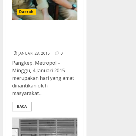
Daerah
Bupati dan Wakil Bupati
Pangkep Makin Mesra di
Acara Maulid
JANUARI 23, 2015
0
Pangkep, Metropol –
Minggu, 4 Januari 2015
merupakan hari yang amat
dinantikan oleh
masyarakat...
BACA