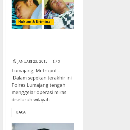
Hukum & Kriminal
Empat Pemuda Senduro
Ambruk Akibat Miras
Oplosan
JANUARI 23, 2015
0
Lumajang, Metropol –
Dalam sepekan terakhir ini
Polres Lumajang tengah
menggelar operasi miras
diseluruh wilayah...
BACA