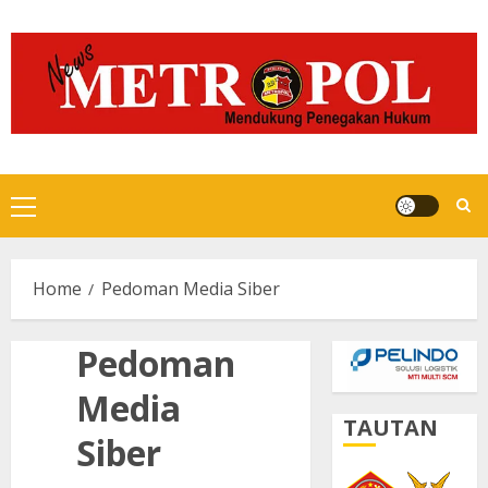
Skip
to
content
Primary
Menu
Home
Pedoman Media Siber
Pedoman
Media
TAUTAN
Siber