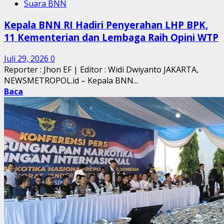
Suara BNN
Kepala BNN RI Hadiri Penyerahan LHP BPK,
11 Kementerian dan Lembaga Raih Opini WTP
Juli 29, 2026
0
Reporter : Jhon EF | Editor : Widi Dwiyanto JAKARTA,
NEWSMETROPOL.id – Kepala BNN...
Baca