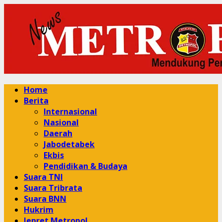
Skip
to
content
Primary
Home
Menu
Berita
Internasional
Nasional
Daerah
Jabodetabek
Ekbis
Pendidikan & Budaya
Suara TNI
Suara Tribrata
Suara BNN
Hukrim
Jepret Metropol