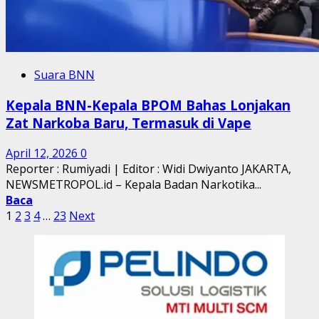
Suara BNN
Kepala BNN-Kepala BPOM Bahas Lonjakan
Zat Narkoba Baru, Termasuk di Vape
April 12, 2026
0
Reporter : Rumiyadi | Editor : Widi Dwiyanto JAKARTA,
NEWSMETROPOL.id – Kepala Badan Narkotika...
Baca
Paginasi
1
2
3
4
…
23
Next
pos