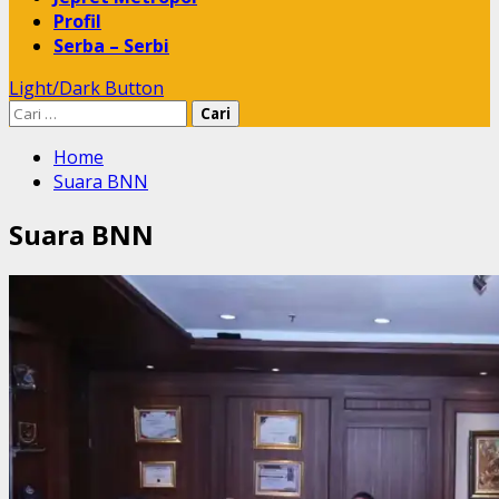
Profil
Serba – Serbi
Light/Dark Button
Cari
untuk:
Home
Suara BNN
Suara BNN