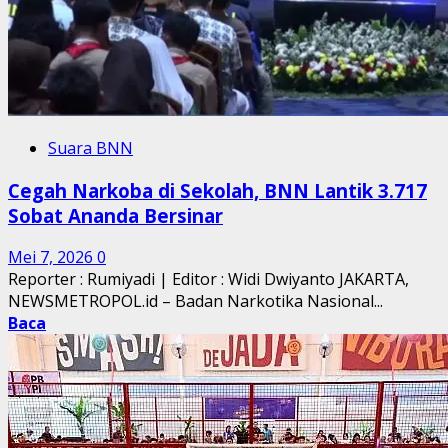
Suara BNN
Cegah Narkoba di Sekolah, BNN Lantik 3.717
Sobat Ananda Bersinar
Mei 7, 2026
0
Reporter : Rumiyadi | Editor : Widi Dwiyanto JAKARTA,
NEWSMETROPOL.id – Badan Narkotika Nasional...
Baca