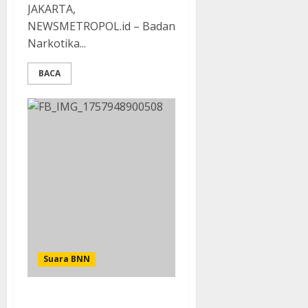
JAKARTA,
NEWSMETROPOL.id – Badan
Narkotika...
BACA
Suara BNN
Operasi Senyap BNN RI : 18