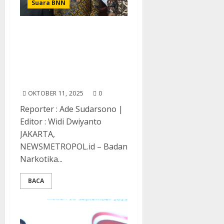
Suara BNN
Silaturahmi Kepala BNN RI
dari Masa ke Masa,
Teguhkan Komitmen
Berkelanjutan dalam
Perang Melawan Narkoba
OKTOBER 11, 2025
0
Reporter : Ade Sudarsono |
Editor : Widi Dwiyanto
JAKARTA,
NEWSMETROPOL.id – Badan
Narkotika...
BACA