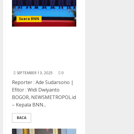
Suara BNN
Commander Wish Kepala
BNN RI : Tegaskan Tiga
Nilai Kunci Dalam
Menghadapi Tantangan
P4GN
SEPTEMBER 13, 2025
0
Reporter : Ade Sudarsono |
Efitor : Widi Dwiyanto
BOGOR, NEWSMETROPOL.id
– Kepala BNN...
BACA