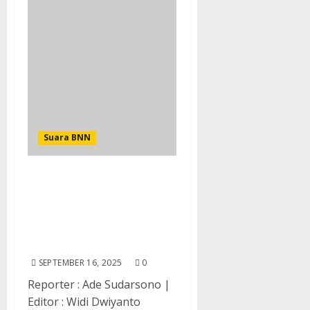
Suara BNN
Ngopi Bareng Wartawan,
Kepala BNN RI : Media
Miliki Peran Strategis
Dalam Edukasi dan
Kempanyekan P4GN
SEPTEMBER 16, 2025
0
Reporter : Ade Sudarsono |
Editor : Widi Dwiyanto