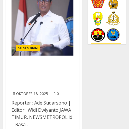
Suara BNN
Seruan Kemanusiaan
Kepala BNN RI : Pecandu
Bukan Aib, Bantu Mereka
Pulih Lewat Rehabilitasi
OKTOBER 18, 2025
0
Reporter : Ade Sudarsono |
Editor : Widi Dwiyanto JAWA
TIMUR, NEWSMETROPOL.id
– Rasa...