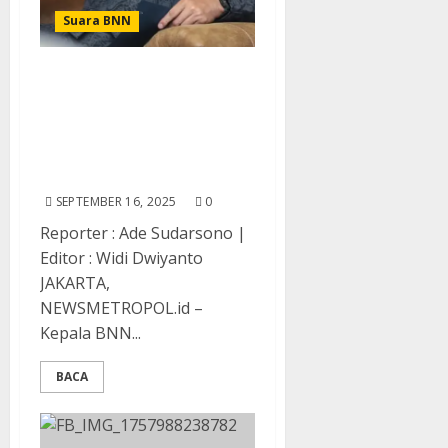
Suara BNN
Kepala BNN RI : Tes Urine
Langkah Strategis
Deteksi Dini Cegah
Penyalahgunaan
Narkotika
SEPTEMBER 16, 2025
0
Reporter : Ade Sudarsono |
Editor : Widi Dwiyanto
JAKARTA,
NEWSMETROPOL.id –
Kepala BNN...
BACA