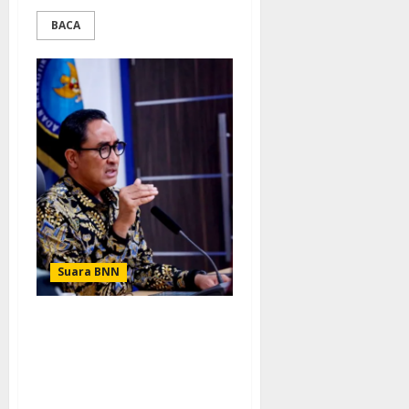
BACA
Suara BNN
BNN RI Mendorong
Masyarakat Tidak Takut
Melapor Ikuti Program
Rehabilitasi