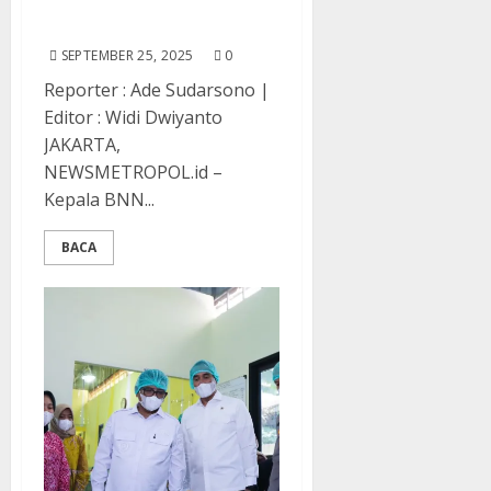
BNN Ajak Internalisasi
Tiga Nilai Utama
SEPTEMBER 25, 2025
0
Reporter : Ade Sudarsono |
Editor : Widi Dwiyanto
JAKARTA,
NEWSMETROPOL.id –
Kepala BNN...
BACA