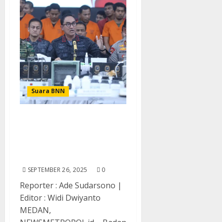
Suara BNN
Perang Melawan
Narkotika : Sinergi Tanpa
Batas, Hancurkan Jaringan
Sindikat Narkotika
SEPTEMBER 26, 2025
0
Reporter : Ade Sudarsono |
Editor : Widi Dwiyanto
MEDAN,