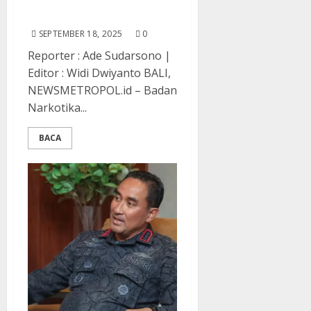
: Lima Hari, 48 Negara,
Satu Tujuan Bersama
SEPTEMBER 18, 2025
0
Reporter : Ade Sudarsono |
Editor : Widi Dwiyanto BALI,
NEWSMETROPOL.id – Badan
Narkotika...
BACA