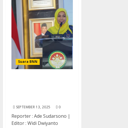
Suara BNN
Arahan Perdana Penasihat
DWP BNN RI : Perkuat
Kebersamaan dan
Kepedulian Sosial
SEPTEMBER 13, 2025
0
Reporter : Ade Sudarsono |
Editor : Widi Dwiyanto