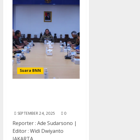
Suara BNN
BNN Ajak Komunitas Ojol
Jadi Garda Terdepan
Kampanye Anti Narkoba
SEPTEMBER 24, 2025
0
Reporter : Ade Sudarsono |
Editor : Widi Dwiyanto
JAKARTA,