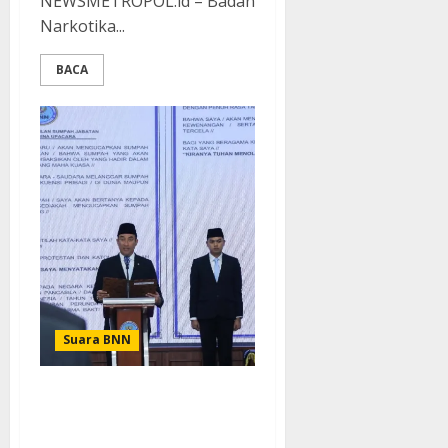
NEWSMETROPOL.id – Badan
Narkotika...
BACA
Suara BNN
Pimpin Upacara
Pelantikan Eselon, Kepala