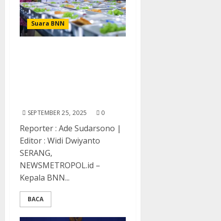
Suara BNN
BNN Luncurkan SPPG
Bersinergi di Padarincang
Integrasikan Gizi,
Rehabilitasi dan
Pemberdayaan Sosial
SEPTEMBER 25, 2025
0
Reporter : Ade Sudarsono |
Editor : Widi Dwiyanto
SERANG,
NEWSMETROPOL.id –
Kepala BNN...
BACA