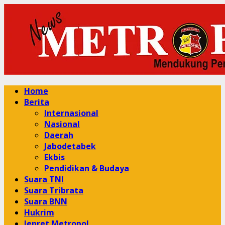
Skip
to
content
Primary
Home
Menu
Berita
Internasional
Nasional
Daerah
Jabodetabek
Ekbis
Pendidikan & Budaya
Suara TNI
Suara Tribrata
Suara BNN
Hukrim
Jepret Metropol