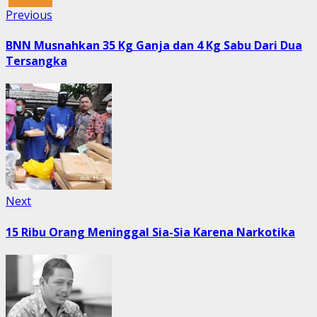
Post
Previous
Previous
post:
navigation
BNN Musnahkan 35 Kg Ganja dan 4 Kg Sabu Dari Dua
Tersangka
Next
Next
post:
15 Ribu Orang Meninggal Sia-Sia Karena Narkotika