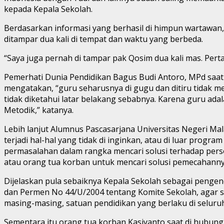
kepada Kepala Sekolah.
Berdasarkan informasi yang berhasil di himpun wartawan
ditampar dua kali di tempat dan waktu yang berbeda.
“Saya juga pernah di tampar pak Qosim dua kali mas. Pert
Pemerhati Dunia Pendidikan Bagus Budi Antoro, MPd saat 
mengatakan, “guru seharusnya di gugu dan ditiru tidak 
tidak diketahui latar belakang sebabnya. Karena guru a
Metodik,” katanya.
Lebih lanjut Alumnus Pascasarjana Universitas Negeri Mal
terjadi hal-hal yang tidak di inginkan, atau di luar progr
permasalahan dalam rangka mencari solusi terhadap pers
atau orang tua korban untuk mencari solusi pemecahanny
Dijelaskan pula sebaiknya Kepala Sekolah sebagai penge
dan Permen No 44/U/2004 tentang Komite Sekolah, agar se
masing-masing, satuan pendidikan yang berlaku di seluruh
Sementara itu orang tua korban Kasiyanto saat di hubu