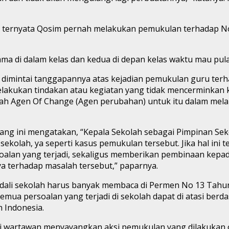
, ternyata Qosim pernah melakukan pemukulan terhadap No
ama di dalam kelas dan kedua di depan kelas waktu mau pula
dimintai tanggapannya atas kejadian pemukulan guru terha
melakukan tindakan atau kegiatan yang tidak mencerminkan
dalah Agen Of Change (Agen perubahan) untuk itu dalam me
ang ini mengatakan, “Kepala Sekolah sebagai Pimpinan Seko
am sekolah, ya seperti kasus pemukulan tersebut. Jika hal ini
oalan yang terjadi, sekaligus memberikan pembinaan kepa
a terhadap masalah tersebut,” paparnya.
ndali sekolah harus banyak membaca di Permen No 13 Tahu
mua persoalan yang terjadi di sekolah dapat di atasi berd
 Indonesia.
ngi wartawan menyayangkan aksi pemukulan yang dilakukan