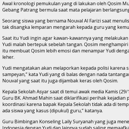
Awal kronologi pemukulan yang di lakukan oleh Qosim Mul
Gebang Patrang bermula saat mata pelajaran berlangsung. 
Seorang siswa yang bernama Nouval Al Farizi saat menuli
tak disangka lemparan mengarah kepada guru yang kemudi
Saat itu Yudi ingin agar kawan-kawannya yang melakukan
Yudi malah bertepuk sebelah tangan. Qosim menghampiri 
itu membuat Qosim lebih emosi dan menampar Yudi dengan 
leher.
Yudi mengatakan akan melaporkan kepada polisi karena s
sampeyan,” kata Yudi yang di balas dengan nada tantangan 
Nouval yang saat itu juga dijambak keras oleh Qosim.
Kepala Sekolah Asyar saat di temui awak media Kamis (2
Guru BK. Ahmad Mahin saat diklarifikasi perihak kejadi
koordinasi karena bapak Kepala Sekolah tidak ada di tempat
ada siswa yang kasus (dipukul) guru,” katanya.
Guru Bimbingan Konseling Laily Suryanah yang juga mene
Indonesia dengan Yudi dan lainnya sudah saling memaafka