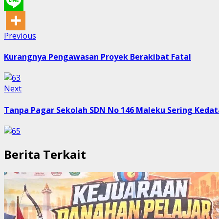
Post
Previous
Previous
post:
navigation
Kurangnya Pengawasan Proyek Berakibat Fatal
Next
Next
post:
Tanpa Pagar Sekolah SDN No 146 Maleku Sering Ked
Berita Terkait