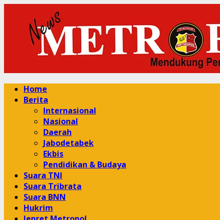
Skip
to
content
Primary
Home
Menu
Berita
Internasional
Nasional
Daerah
Jabodetabek
Ekbis
Pendidikan & Budaya
Suara TNI
Suara Tribrata
Suara BNN
Hukrim
Jepret Metropol