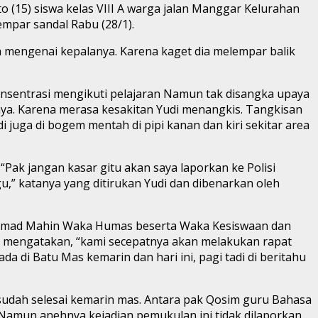
 (15) siswa kelas VIII A warga jalan Manggar Kelurahan
empar sandal Rabu (28/1).
a mengenai kepalanya. Karena kaget dia melempar balik
onsentrasi mengikuti pelajaran Namun tak disangka upaya
ya. Karena merasa kesakitan Yudi menangkis. Tangkisan
uga di bogem mentah di pipi kanan dan kiri sekitar area
ak jangan kasar gitu akan saya laporkan ke Polisi
gu,” katanya yang ditirukan Yudi dan dibenarkan oleh
i Ahmad Mahin Waka Humas beserta Waka Kesiswaan dan
r mengatakan, “kami secepatnya akan melakukan rapat
a di Batu Mas kemarin dan hari ini, pagi tadi di beritahu
udah selesai kemarin mas. Antara pak Qosim guru Bahasa
 Namun anehnya kejadian pemukulan ini tidak dilaporkan