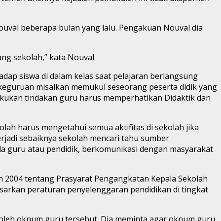
uval beberapa bulan yang lalu. Pengakuan Nouval dia
ng sekolah,” kata Nouval.
dap siswa di dalam kelas saat pelajaran berlangsung
 keguruan misalkan memukul seseorang peserta didik yang
lakukan tindakan guru harus memperhatikan Didaktik dan
lah harus mengetahui semua aktifitas di sekolah jika
 terjadi sebaiknya sekolah mencari tahu sumber
da guru atau pendidik, berkomunikasi dengan masyarakat
n 2004 tentang Prasyarat Pengangkatan Kepala Sekolah
asarkan peraturan penyelenggaran pendidikan di tingkat
 oleh oknum guru tersebut. Dia meminta agar oknum guru