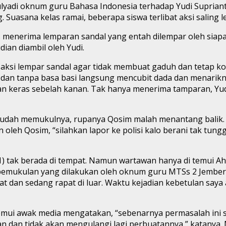
yadi oknum guru Bahasa Indonesia terhadap Yudi Suprianto
Suasana kelas ramai, beberapa siswa terlibat aksi saling l
s menerima lemparan sandal yang entah dilempar oleh siap
an diambil oleh Yudi.
 aksi lempar sandal agar tidak membuat gaduh dan tetap k
dan tanpa basa basi langsung mencubit dada dan menarikn
keras sebelah kanan. Tak hanya menerima tamparan, Yudi j
udah memukulnya, rupanya Qosim malah menantang balik. “P
oleh Qosim, “silahkan lapor ke polisi kalo berani tak tung
9/1) tak berada di tempat. Namun wartawan hanya di temu
an pemukulan yang dilakukan oleh oknum guru MTSs 2 Jembe
 dan sedang rapat di luar. Waktu kejadian kebetulan saya ad
mui awak media mengatakan, “sebenarnya permasalah ini s
n dan tidak akan mengulangi lagi perbuatannya,” katanya.