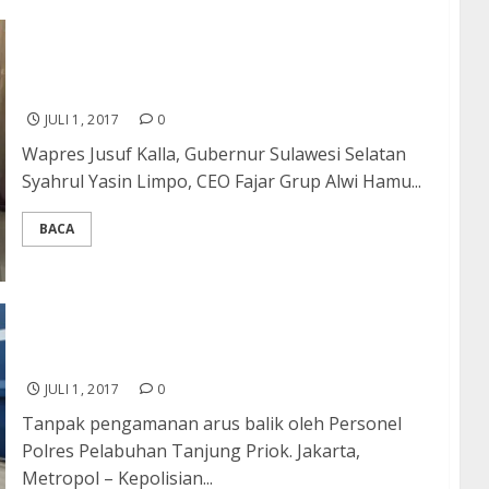
SYL Sebut Warga Bugis Makassar Akselarasi
Pembangunan di Daerah Rantau
JULI 1, 2017
0
Wapres Jusuf Kalla, Gubernur Sulawesi Selatan
Syahrul Yasin Limpo, CEO Fajar Grup Alwi Hamu...
BACA
Polisi “Standby”kan 37 Personel di Pelabuhan
Tanjung Priok
JULI 1, 2017
0
Tanpak pengamanan arus balik oleh Personel
Polres Pelabuhan Tanjung Priok. Jakarta,
Metropol – Kepolisian...