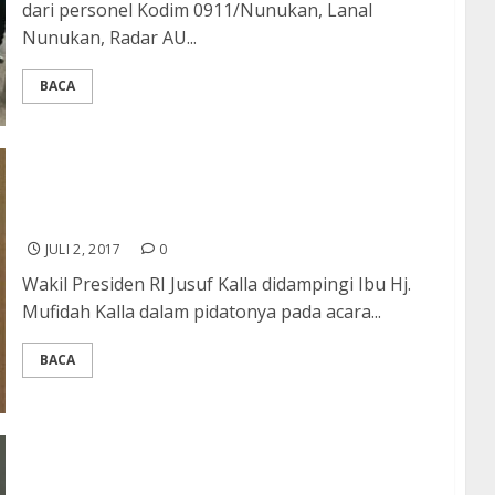
dari personel Kodim 0911/Nunukan, Lanal
Nunukan, Radar AU...
BACA
JK Sebut PSBM Sebagai Wadah Penularan “Virus
Pengusaha”
JULI 2, 2017
0
Wakil Presiden RI Jusuf Kalla didampingi Ibu Hj.
Mufidah Kalla dalam pidatonya pada acara...
BACA
Kapolda Banten : Lebih Indah, Pantai Sawarna
Perlu di Tata Kembali