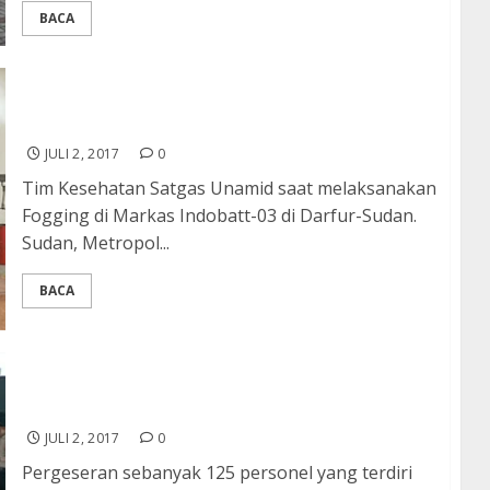
BACA
Tim Kesehatan Satgas Unamid Laksanakan
Fogging di Markas Indobatt-03
JULI 2, 2017
0
Tim Kesehatan Satgas Unamid saat melaksanakan
Fogging di Markas Indobatt-03 di Darfur-Sudan.
Sudan, Metropol...
BACA
Gelar TMMD di Sei Menggaris, TNI Kerahkan
150 Personel
JULI 2, 2017
0
Pergeseran sebanyak 125 personel yang terdiri