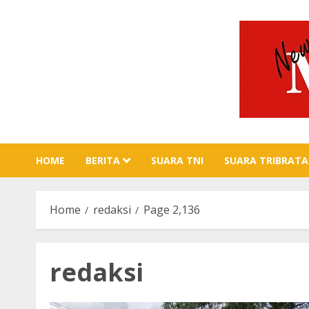
Skip
to
content
HOME
BERITA
SUARA TNI
SUARA TRIBRATA
Home
redaksi
Page 2,136
redaksi