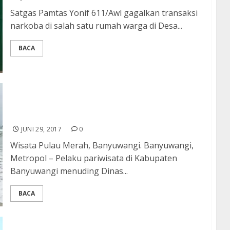
Satgas Pamtas Yonif 611/Awl gagalkan transaksi
narkoba di salah satu rumah warga di Desa...
BACA
Dinas Pariwisata Banyuwangi Dituding Tidak
Punya “Political Will” Kembangkan Destinasi
Wisata Pulau Merah
JUNI 29, 2017
0
Wisata Pulau Merah, Banyuwangi. Banyuwangi,
Metropol – Pelaku pariwisata di Kabupaten
Banyuwangi menuding Dinas...
BACA