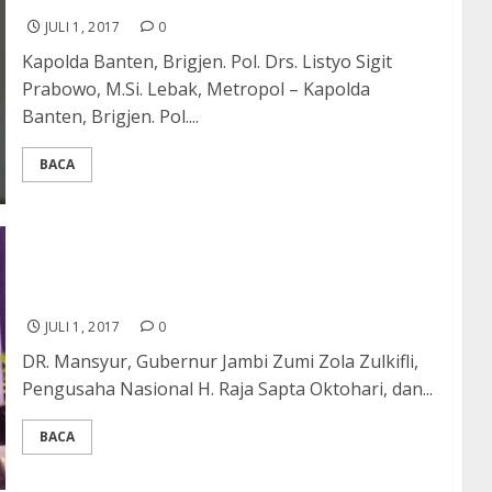
JULI 1, 2017
0
Kapolda Banten, Brigjen. Pol. Drs. Listyo Sigit
Prabowo, M.Si. Lebak, Metropol – Kapolda
Banten, Brigjen. Pol....
BACA
PSBM XVII Tampilkan “History Success” Para
Perantau Asal Sulsel
JULI 1, 2017
0
DR. Mansyur, Gubernur Jambi Zumi Zola Zulkifli,
Pengusaha Nasional H. Raja Sapta Oktohari, dan...
BACA