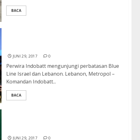
BACA
Komandan Indobatt Apresiasi Semangat
Prajurit di Perbatasan Blue Line Israel dan
Lebanon
JUNI 29, 2017
0
Perwira Indobatt mengunjungi perbatasan Blue
Line Israel dan Lebanon. Lebanon, Metropol –
Komandan Indobatt...
BACA
Satgas Pamtas Yonif 611/Awl Gagalkan
Transaksi Sabu
JUNI 29, 2017
0