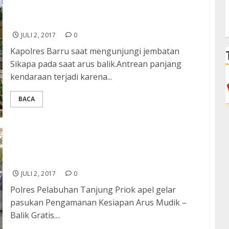
Anggaran Perbaikan Jembatan Sikapa dan
Ralla Rp 1,8 Miliar
JULI 2, 2017
0
Kapolres Barru saat mengunjungi jembatan
Sikapa pada saat arus balik.Antrean panjang
kendaraan terjadi karena...
BACA
Kapolres Pelabuhan Tanjung Priok Pimpin Apel
Gelar Pasukan Pengamanan Kesiapan Arus
Balik
JULI 2, 2017
0
Polres Pelabuhan Tanjung Priok apel gelar
pasukan Pengamanan Kesiapan Arus Mudik –
Balik Gratis....