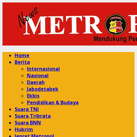
Skip
to
content
Primary
Home
Menu
Berita
Internasional
Nasional
Daerah
Jabodetabek
Ekbis
Pendidikan & Budaya
Suara TNI
Suara Tribrata
Suara BNN
Hukrim
Jepret Metropol