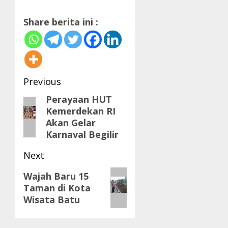
Share berita ini :
Post
Previous
navigation
Perayaan HUT
Previous
Kemerdekan RI
post:
Akan Gelar
Karnaval Begilir
Next
Next
Wajah Baru 15
Taman di Kota
post:
Wisata Batu