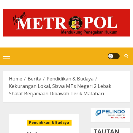
Skip
to
content
Primary
Menu
Home
Berita
Pendidikan & Budaya
Kekurangan Lokal, Siswa MTs Negeri 2 Lebak
Shalat Berjamaah Dibawah Terik Matahari
Pendidikan & Budaya
TAUTAN