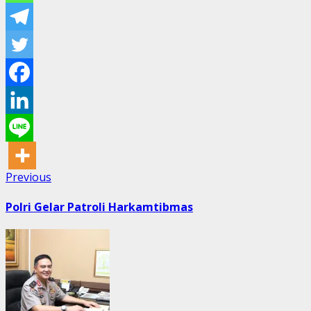
Post
Previous
Previous
post:
navigation
Polri Gelar Patroli Harkamtibmas