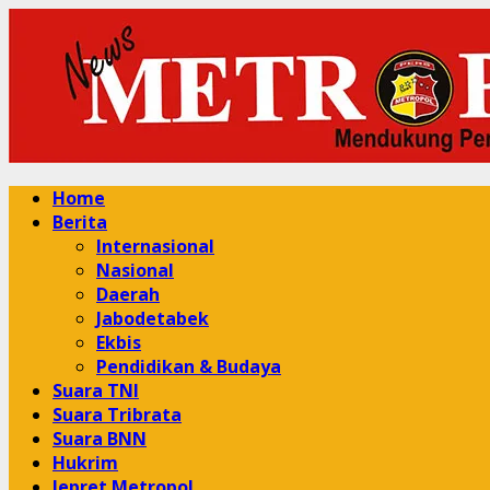
Skip
to
content
Primary
Home
Menu
Berita
Internasional
Nasional
Daerah
Jabodetabek
Ekbis
Pendidikan & Budaya
Suara TNI
Suara Tribrata
Suara BNN
Hukrim
Jepret Metropol