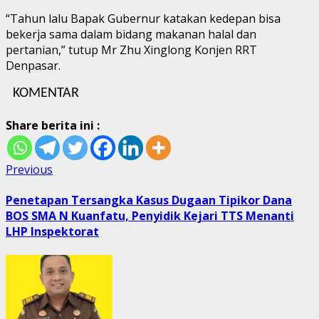
“Tahun lalu Bapak Gubernur katakan kedepan bisa
bekerja sama dalam bidang makanan halal dan
pertanian,” tutup Mr Zhu Xinglong Konjen RRT
Denpasar.
KOMENTAR
Share berita ini :
Post
Previous
Previous
post:
navigation
Penetapan Tersangka Kasus Dugaan Tipikor Dana
BOS SMA N Kuanfatu, Penyidik Kejari TTS Menanti
LHP Inspektorat