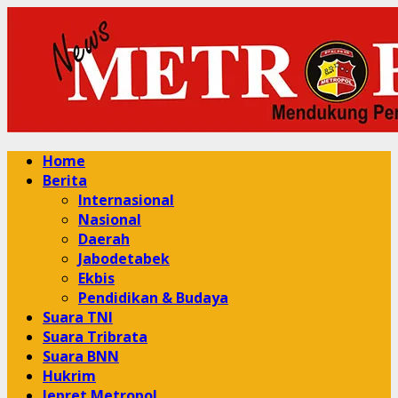
Skip
to
content
Primary
Home
Menu
Berita
Internasional
Nasional
Daerah
Jabodetabek
Ekbis
Pendidikan & Budaya
Suara TNI
Suara Tribrata
Suara BNN
Hukrim
Jepret Metropol