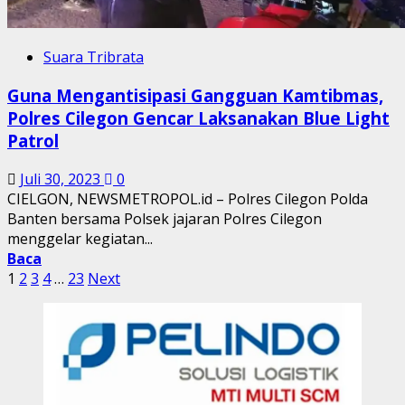
Suara Tribrata
Guna Mengantisipasi Gangguan Kamtibmas,
Polres Cilegon Gencar Laksanakan Blue Light
Patrol
Juli 30, 2023
0
CIELGON, NEWSMETROPOL.id – Polres Cilegon Polda
Banten bersama Polsek jajaran Polres Cilegon
menggelar kegiatan...
Baca
Paginasi
1
2
3
4
…
23
Next
pos