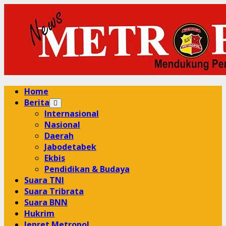
Skip
to
content
Primary
Home
Menu
Berita
Internasional
Nasional
Daerah
Jabodetabek
Ekbis
Pendidikan & Budaya
Suara TNI
Suara Tribrata
Suara BNN
Hukrim
Jepret Metropol