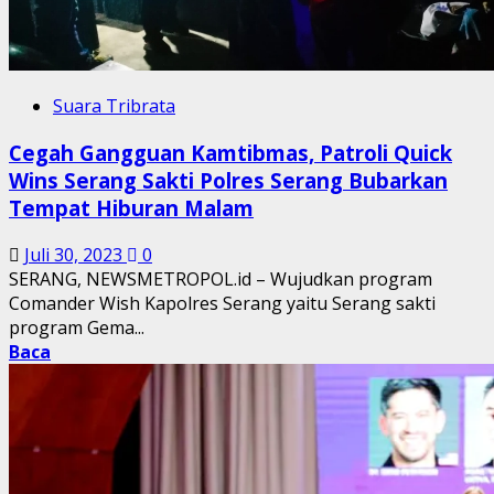
Suara Tribrata
Cegah Gangguan Kamtibmas, Patroli Quick
Wins Serang Sakti Polres Serang Bubarkan
Tempat Hiburan Malam
Juli 30, 2023
0
SERANG, NEWSMETROPOL.id – Wujudkan program
Comander Wish Kapolres Serang yaitu Serang sakti
program Gema...
Baca