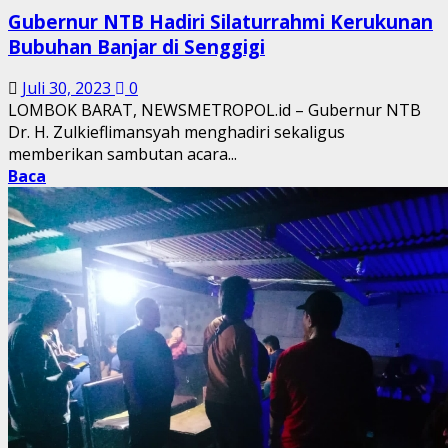
Gubernur NTB Hadiri Silaturrahmi Kerukunan
Bubuhan Banjar di Senggigi
Juli 30, 2023
0
LOMBOK BARAT, NEWSMETROPOL.id – Gubernur NTB
Dr. H. Zulkieflimansyah menghadiri sekaligus
memberikan sambutan acara...
Baca