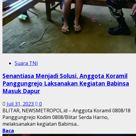
Suara TNI
Senantiasa Menjadi Solusi, Anggota Koramil
Panggungrejo Laksanakan Kegiatan Babinsa
Masuk Dapur
Juli 31, 2023
0
BLITAR, NEWSMETROPOL.id – Anggota Koramil 0808/18
Panggungrejo Kodim 0808/Blitar Serda Harno,
melaksanakan kegiatan Babinsa...
Baca