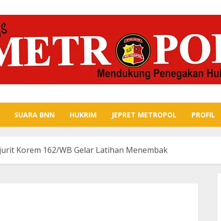
SUARA BNN
HUKRIM
JEPRET METROPOL
PROFIL
urit Korem 162/WB Gelar Latihan Menembak