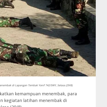
menembak di Lapangan Tembak Yonif 742/SWY, Selasa (29/8).
katkan kemampuan menembak, para
n kegiatan latihan menembak di