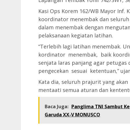
Lapangan Tembak Yonif 742/SWY, Sel
Kasi Ops Korem 162/WB Mayor Inf.
koordinator menembak dan seluruh
dalam menembak dengan mengutama
pelaksanaan kegiatan latihan.
“Terlebih lagi latihan menembak. Un
kordinator menembak, baik koord
senjata laras panjang agar petugas
pengecekan sesuai ketentuan,” ujar
Kata dia, seluruh prajurit yang ak
mentaati semua aturan dan kenten
Baca Juga:
Panglima TNI Sambut Kep
Garuda XX-V MONUSCO