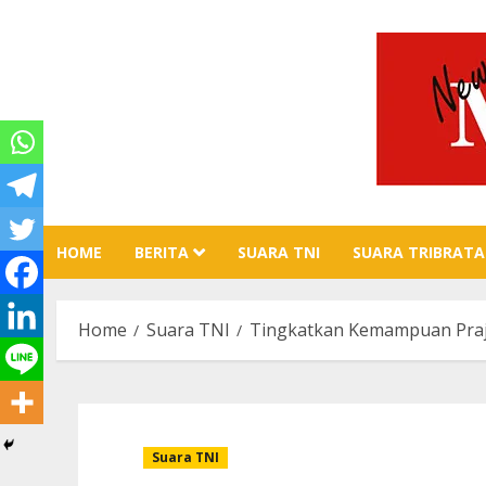
Skip
to
content
HOME
BERITA
SUARA TNI
SUARA TRIBRATA
Home
Suara TNI
Tingkatkan Kemampuan Praj
Suara TNI