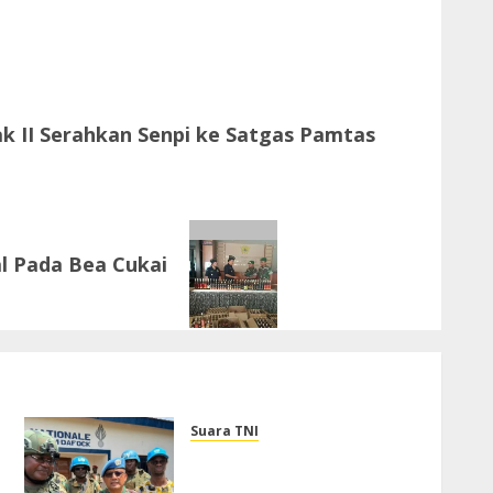
 II Serahkan Senpi ke Satgas Pamtas
al Pada Bea Cukai
Suara TNI
Dukung Perlindungan
Warga Sipil, DFC MINUSCA