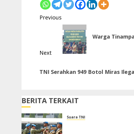
Post
Previous
navigation
Previous
Warga Tinampak
post:
Next
Next
TNI Serahkan 949 Botol Miras Ileg
post:
BERITA TERKAIT
Suara TNI
Panglima TNI Sambut
Kepulangan Satgas Kizi TNI