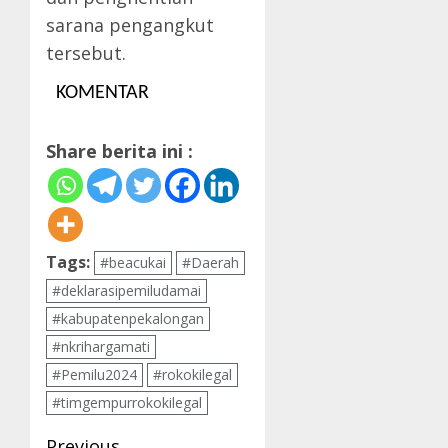
sarana pengangkut
tersebut.
KOMENTAR
Share berita ini :
Tags:
#beacukai
#Daerah
#deklarasipemiludamai
#kabupatenpekalongan
#nkrihargamati
#Pemilu2024
#rokokilegal
#timgempurrokokilegal
Previous