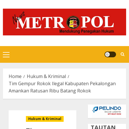
Skip
to
content
Primary
Menu
Home
Hukum & Kriminal
Tim Gempur Rokok Ilegal Kabupaten Pekalongan
Amankan Ratusan Ribu Batang Rokok
Hukum & Kriminal
TAUTAN