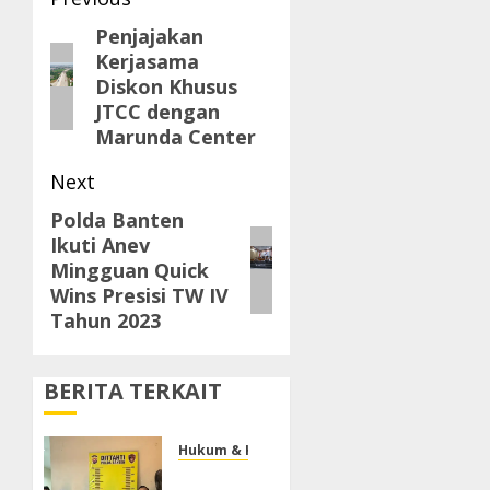
Post
navigation
Penjajakan
Previous
Kerjasama
post:
Diskon Khusus
JTCC dengan
Marunda Center
Next
Polda Banten
Next
Ikuti Anev
post:
Mingguan Quick
Wins Presisi TW IV
Tahun 2023
BERITA TERKAIT
Hukum & Kriminal
Ditreskrimum