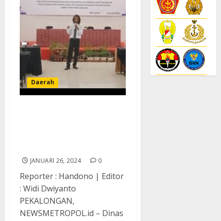
Daerah
Pelatihan Petani
Membangun Kesadaran
Ekologis di Kabupaten
Pekalongan
JANUARI 26, 2024
0
Reporter : Handono | Editor
: Widi Dwiyanto
PEKALONGAN,
NEWSMETROPOL.id – Dinas