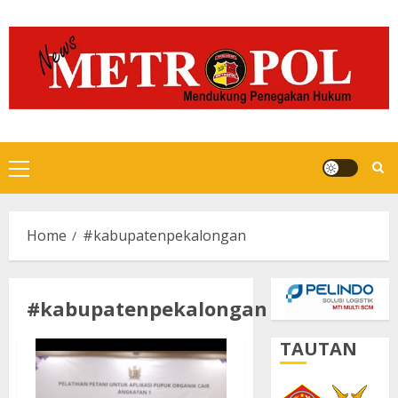
Skip
to
content
Primary
Menu
Home
#kabupatenpekalongan
#kabupatenpekalongan
TAUTAN