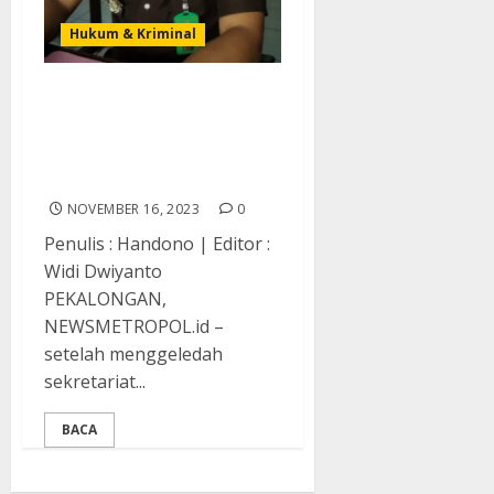
Hukum & Kriminal
Penyelewengan Dana
Hibah KONI Pekalongan
Tengah Ditangani Kejari
Pekalongan
NOVEMBER 16, 2023
0
Penulis : Handono | Editor :
Widi Dwiyanto
PEKALONGAN,
NEWSMETROPOL.id –
setelah menggeledah
sekretariat...
BACA