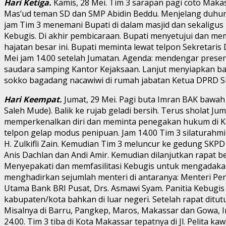
Hari Ketiga.
Kamis, 28 Mei. Tim 3 sarapan pagi coto Maka
Mas’ud teman SD dan SMP Abidin Beddu. Menjelang duhur T
jam Tim 3 menemani Bupati di dalam masjid dan sekaligus
Kebugis. Di akhir pembicaraan. Bupati menyetujui dan m
hajatan besar ini. Bupati meminta lewat telpon Sekretar
Mei jam 14.00 setelah Jumatan. Agenda: mendengar present
saudara samping Kantor Kejaksaan. Lanjut menyiapkan b
sokko bagadang nacawiwi di rumah jabatan Ketua DPRD Sidr
Hari Keempat.
Jumat, 29 Mei. Pagi buta Imran BAK bawah
Saleh Mude). Balik ke rujab geladi bersih. Terus sholat 
memperkenalkan diri dan meminta penegakan hukum di Kabu
telpon gelap modus penipuan. Jam 14.00 Tim 3 silaturah
H. Zulkifli Zain. Kemudian Tim 3 meluncur ke gedung SKPD 
Anis Dachlan dan Andi Amir. Kemudian dilanjutkan rapat b
Menyepakati dan memfasilitasi Kebugis untuk mengadakan H
menghadirkan sejumlah menteri di antaranya: Menteri Pe
Utama Bank BRI Pusat, Drs. Asmawi Syam. Panitia Kebugis
kabupaten/kota bahkan di luar negeri. Setelah rapat dit
Misalnya di Barru, Pangkep, Maros, Makassar dan Gowa, 
24.00. Tim 3 tiba di Kota Makassar tepatnya di Jl. Pelita 