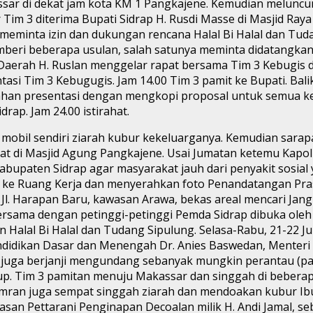
ssar di dekat jam kota KM 1 Pangkajene. Kemudian meluncur
im 3 diterima Bupati Sidrap H. Rusdi Masse di Masjid Raya
 meminta izin dan dukungan rencana Halal Bi Halal dan Tud
emberi beberapa usulan, salah satunya meminta didatangka
is Daerah H. Ruslan menggelar rapat bersama Tim 3 Kebugis
asi Tim 3 Kebugugis. Jam 14.00 Tim 3 pamit ke Bupati. Bal
ahan presentasi dengan mengkopi proposal untuk semua ke
ap. Jam 24.00 istirahat.
 mobil sendiri ziarah kubur kekeluarganya. Kemudian sarap
Jumat di Masjid Agung Pangkajene. Usai Jumatan ketemu Kapo
paten Sidrap agar masyarakat jauh dari penyakit sosial y
mi ke Ruang Kerja dan menyerahkan foto Penandatangan Pr
Jl. Harapan Baru, kawasan Arawa, bekas areal mencari Jangk
ersama dengan petinggi-petinggi Pemda Sidrap dibuka oleh 
alal Bi Halal dan Tudang Sipulung. Selasa-Rabu, 21-22 Juli
ndidikan Dasar dan Menengah Dr. Anies Baswedan, Menteri 
 juga berjanji mengundang sebanyak mungkin perantau (pass
utup. Tim 3 pamitan menuju Makassar dan singgah di beber
Imran juga sempat singgah ziarah dan mendoakan kubur Ib
kawasan Pettarani Penginapan Decoalan milik H. Andi Jamal, s