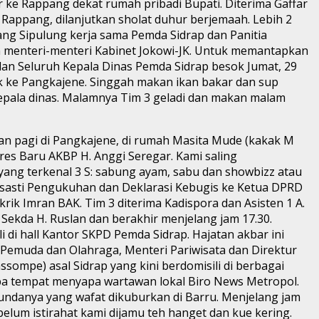
 ke Rappang dekat rumah pribadi Bupati. Diterima Gaffar
 Rappang, dilanjutkan sholat duhur berjemaah. Lebih 2
ang Sipulung kerja sama Pemda Sidrap dan Panitia
n menteri-menteri Kabinet Jokowi-JK. Untuk memantapkan
 dan Seluruh Kepala Dinas Pemda Sidrap besok Jumat, 29
ik ke Pangkajene. Singgah makan ikan bakar dan sup
pala dinas. Malamnya Tim 3 geladi dan makan malam
an pagi di Pangkajene, di rumah Masita Mude (kakak M
lres Baru AKBP H. Anggi Seregar. Kami saling
ang terkenal 3 S: sabung ayam, sabu dan showbizz atau
asasti Pengukuhan dan Deklarasi Kebugis ke Ketua DPRD
rik Imran BAK. Tim 3 diterima Kadispora dan Asisten 1 A.
Sekda H. Ruslan dan berakhir menjelang jam 17.30.
 di hall Kantor SKPD Pemda Sidrap. Hajatan akbar ini
Pemuda dan Olahraga, Menteri Pariwisata dan Direktur
ompe) asal Sidrap yang kini berdomisili di berbagai
apa tempat menyapa wartawan lokal Biro News Metropol.
undanya yang wafat dikuburkan di Barru. Menjelang jam
ebelum istirahat kami dijamu teh hanget dan kue kering.