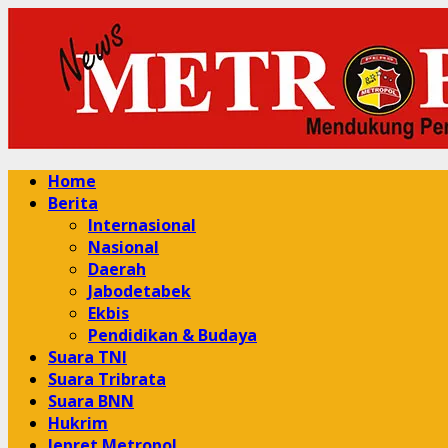
Skip
to
content
Primary
Home
Menu
Berita
Internasional
Nasional
Daerah
Jabodetabek
Ekbis
Pendidikan & Budaya
Suara TNI
Suara Tribrata
Suara BNN
Hukrim
Jepret Metropol