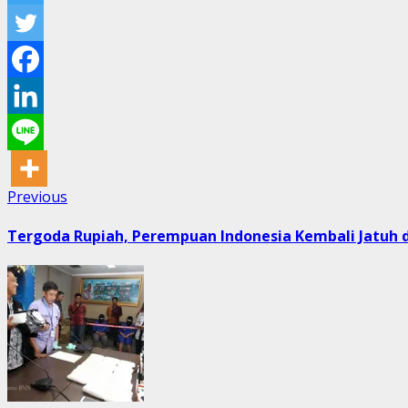
Post
Previous
Previous
post:
navigation
Tergoda Rupiah, Perempuan Indonesia Kembali Jatuh d