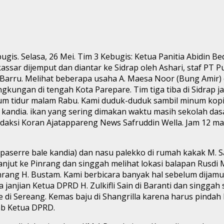
is. Selasa, 26 Mei. Tim 3 Kebugis: Ketua Panitia Abidin Be
assar dijemput dan diantar ke Sidrap oleh Ashari, staf PT 
 Barru. Melihat beberapa usaha A. Maesa Noor (Bung Amir) 
kungan di tengah Kota Parepare. Tim tiga tiba di Sidrap j
lum tidur malam Rabu. Kami duduk-duduk sambil minum kopi
kandia. ikan yang sering dimakan waktu masih sekolah das
aksi Koran Ajatappareng News Safruddin Wella. Jam 12 mal
(paserre bale kandia) dan nasu palekko di rumah kakak M. 
jut ke Pinrang dan singgah melihat lokasi balapan Rusdi 
 Pinrang H. Bustam. Kami berbicara banyak hal sebelum dij
anjian Ketua DPRD H. Zulkifli Sain di Baranti dan singgah 
me di Sereang. Kemas baju di Shangrilla karena harus pin
ab Ketua DPRD.