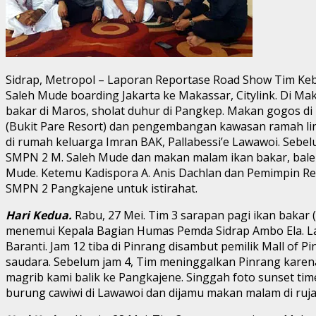
Sidrap, Metropol – Laporan Reportase Road Show Tim Kebug
Saleh Mude boarding Jakarta ke Makassar, Citylink. Di Mak
bakar di Maros, sholat duhur di Pangkep. Makan gogos di
(Bukit Pare Resort) dan pengembangan kawasan ramah ling
di rumah keluarga Imran BAK, Pallabessi’e Lawawoi. Sebe
SMPN 2 M. Saleh Mude dan makan malam ikan bakar, bale 
Mude. Ketemu Kadispora A. Anis Dachlan dan Pemimpin Red
SMPN 2 Pangkajene untuk istirahat.
Hari Kedua.
Rabu, 27 Mei. Tim 3 sarapan pagi ikan bakar 
menemui Kepala Bagian Humas Pemda Sidrap Ambo Ela. Lan
Baranti. Jam 12 tiba di Pinrang disambut pemilik Mall of
saudara. Sebelum jam 4, Tim meninggalkan Pinrang karena j
magrib kami balik ke Pangkajene. Singgah foto sunset ti
burung cawiwi di Lawawoi dan dijamu makan malam di ruj