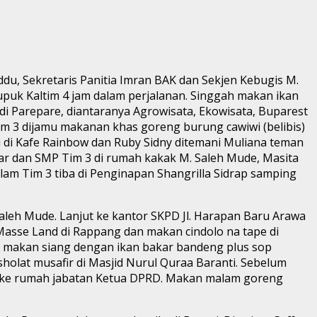
ddu, Sekretaris Panitia Imran BAK dan Sekjen Kebugis M.
Pupuk Kaltim 4 jam dalam perjalanan. Singgah makan ikan
di Parepare, diantaranya Agrowisata, Ekowisata, Buparest
am 3 dijamu makanan khas goreng burung cawiwi (belibis)
 di Kafe Rainbow dan Ruby Sidny ditemani Muliana teman
ar dan SMP Tim 3 di rumah kakak M. Saleh Mude, Masita
am Tim 3 tiba di Penginapan Shangrilla Sidrap samping
Saleh Mude. Lanjut ke kantor SKPD Jl. Harapan Baru Arawa
Masse Land di Rappang dan makan cindolo na tape di
amu makan siang dengan ikan bakar bandeng plus sop
sholat musafir di Masjid Nurul Quraa Baranti. Sebelum
dah ke rumah jabatan Ketua DPRD. Makan malam goreng