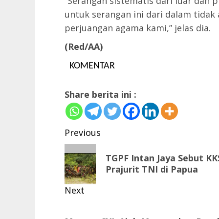
“Serangan sistematis dari luar dan
untuk serangan ini dari dalam tid
perjuangan agama kami,” jelas dia.
(Red/AA)
KOMENTAR
Share berita ini :
Post
Previous
navigation
Previous
TGPF Intan Jaya Sebut KK
post:
Prajurit TNI di Papua
Next
Next