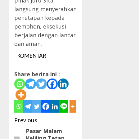
pihak Juru Sita
langsung menyerahkan
penetapan kepada
pemohon, eksekusi
berjalan dengan lancar
dan aman.
KOMENTAR
Share berita ini :
Post
Previous
navigation
Pasar Malam
Previous
Keliling Tetap