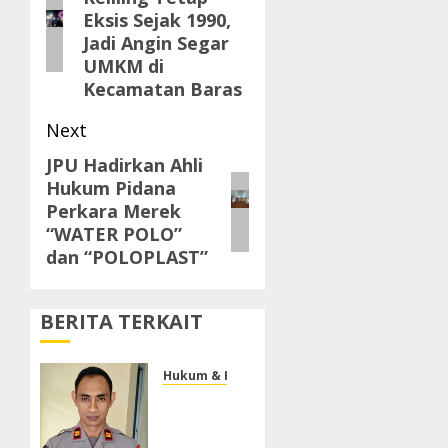
post:
Eksis Sejak 1990,
Jadi Angin Segar
UMKM di
Kecamatan Baras
Next
JPU Hadirkan Ahli
Next
Hukum Pidana
post:
Perkara Merek
“WATER POLO”
dan “POLOPLAST”
BERITA TERKAIT
Hukum & Kriminal
Kasihumas
Polres
Lebak :