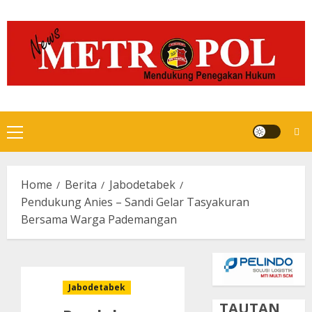
Skip
to
content
Primary
Menu
Home
Berita
Jabodetabek
Pendukung Anies – Sandi Gelar Tasyakuran
Bersama Warga Pademangan
Jabodetabek
TAUTAN