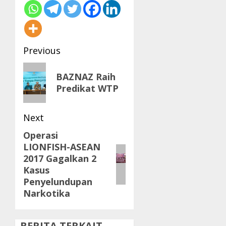
Post
Previous
navigation
Previous
BAZNAZ Raih
post:
Predikat WTP
Next
Operasi
Next
LIONFISH-ASEAN
post:
2017 Gagalkan 2
Kasus
Penyelundupan
Narkotika
BERITA TERKAIT