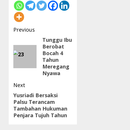
Post
Previous
navigation
Tunggu Ibu
Previous
Berobat
post:
Bocah 4
Tahun
Meregang
Nyawa
Next
Yusriadi Bersaksi
Next
Palsu Terancam
post:
Tambahan Hukuman
Penjara Tujuh Tahun