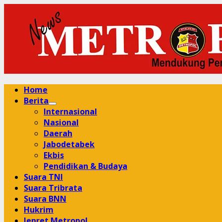
Skip
to
content
Primary
Home
Menu
Berita
Internasional
Nasional
Daerah
Jabodetabek
Ekbis
Pendidikan & Budaya
Suara TNI
Suara Tribrata
Suara BNN
Hukrim
Jepret Metropol