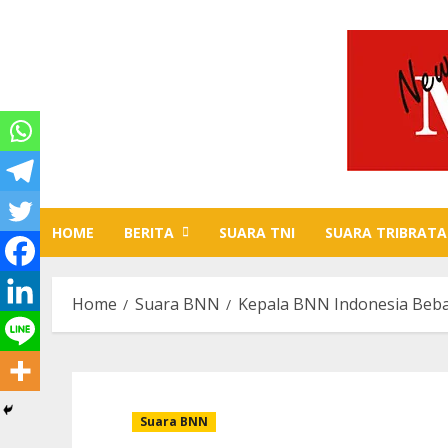
Skip
to
content
HOME
BERITA
SUARA TNI
SUARA TRIBRATA
Home
Suara BNN
Kepala BNN Indonesia Beb
Suara BNN