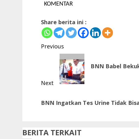
KOMENTAR
Share berita ini :
Post
Previous
navigation
Previous
BNN Babel Beku
post:
Next
Next
BNN Ingatkan Tes Urine Tidak Bisa
post:
BERITA TERKAIT