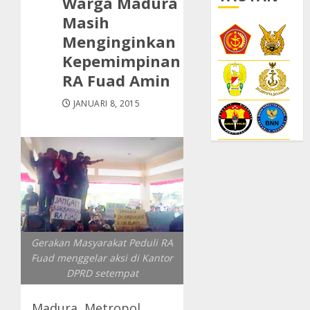
Warga Madura
Masih
Menginginkan
Kepemimpinan
RA Fuad Amin
JANUARI 8, 2015
Gerakan Masyarakat Peduli RA
Fuad menggelar aksi di Kantor
DPRD setempat
Madura, Metropol.