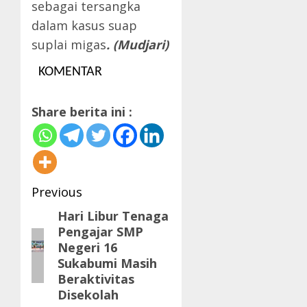
sebagai tersangka
dalam kasus suap
suplai migas
. (Mudjari)
KOMENTAR
Share berita ini :
Post
Previous
navigation
Hari Libur Tenaga
Previous
Pengajar SMP
post:
Negeri 16
Sukabumi Masih
Beraktivitas
Disekolah