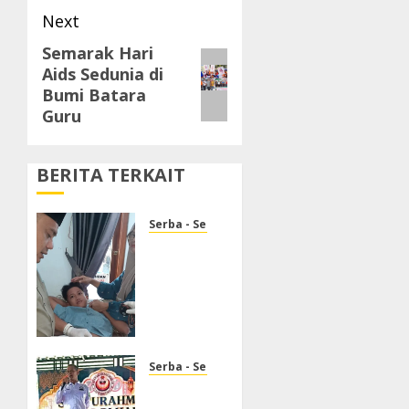
Next
Semarak Hari
Next
Aids Sedunia di
post:
Bumi Batara
Guru
BERITA TERKAIT
Serba - Serbi
Rutinitas
di
Jumat
Pagi,
Mamat
Zaeni
Ismatullah,
Serba - Serbi
SKM.,
Ikatan
S.Kep.,