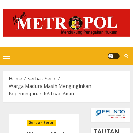
Skip
to
content
Primary
Menu
Home
Serba - Serbi
Warga Madura Masih Menginginkan
Kepemimpinan RA Fuad Amin
Serba - Serbi
TAUTAN