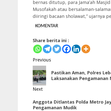
bernas ditutup, para Jama’ah Masjid
Musofakah atau bersalaman-salaman
diiringi bacaan sholawat,” ujarnya 
KOMENTAR
Share berita ini :
Post
Previous
navigation
Previous
Pastikan Aman, Polres Leb
post:
Laksanakan Pengamanan 
Next
Next
Anggota Ditlantas Polda Metro Ja
post:
Pengamanan Mudik