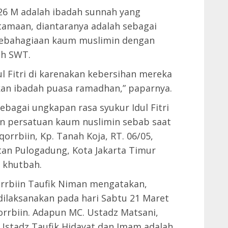
2026 M adalah ibadah sunnah yang
amaan, diantaranya adalah sebagai
kebahagiaan kaum muslimin dengan
ah SWT.
l Fitri di karenakan kebersihan mereka
kan ibadah puasa ramadhan,” paparnya.
ebagai ungkapan rasa syukur Idul Fitri
an persatuan kaum nuslimin sebab saat
uqorrbiin, Kp. Tanah Koja, RT. 06/05,
an Pulogadung, Kota Jakarta Timur
 khutbah.
orrbiin Taufik Niman mengatakan,
 dilaksanakan pada hari Sabtu 21 Maret
orrbiin. Adapun MC. Ustadz Matsani,
 Ustadz Taufik Hidayat dan Imam adalah