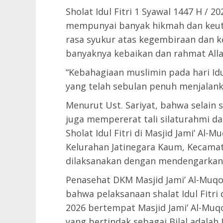
Sholat Idul Fitri 1 Syawal 1447 H / 
mempunyai banyak hikmah dan keut
rasa syukur atas kegembiraan dan 
banyaknya kebaikan dan rahmat All
“Kebahagiaan muslimin pada hari Idu
yang telah sebulan penuh menjalan
Menurut Ust. Sariyat, bahwa selain s
juga mempererat tali silaturahmi d
Sholat Idul Fitri di Masjid Jami’ Al-M
Kelurahan Jatinegara Kaum, Kecamat
dilaksanakan dengan mendengarkan
Penasehat DKM Masjid Jami’ Al-Muq
bahwa pelaksanaan shalat Idul Fitri
2026 bertempat Masjid Jami’ Al-Muq
yang bertindak sebagai Bilal adalah