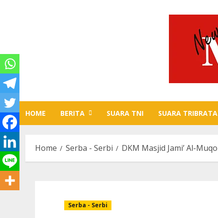
Skip
to
content
HOME
BERITA
SUARA TNI
SUARA TRIBRATA
Home
Serba - Serbi
DKM Masjid Jami’ Al-Muqor
Serba - Serbi