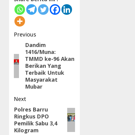
Post
Previous
navigation
Dandim
Previous
1416/Muna:
post:
TMMD ke-96 Akan
Berikan Yang
Terbaik Untuk
Masyarakat
Mubar
Next
Polres Barru
Next
Ringkus DPO
post:
Pemilik Sabu 3,4
Kilogram