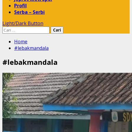
Profil
Serba – Serbi
Light/Dark Button
Cari
untuk:
Home
#lebakmandala
#lebakmandala