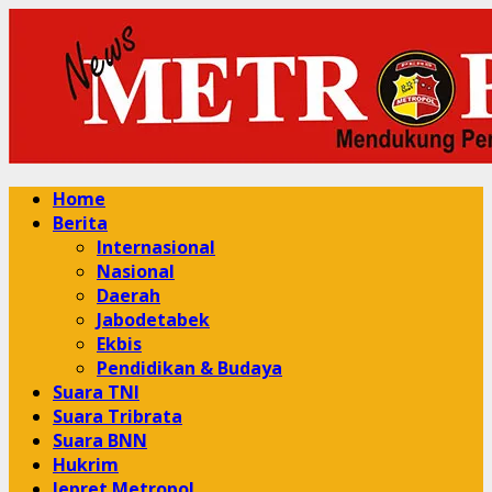
Skip
to
content
Primary
Home
Menu
Berita
Internasional
Nasional
Daerah
Jabodetabek
Ekbis
Pendidikan & Budaya
Suara TNI
Suara Tribrata
Suara BNN
Hukrim
Jepret Metropol