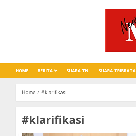
Skip
to
content
HOME
BERITA
SUARA TNI
SUARA TRIBRATA
Home
#klarifikasi
#klarifikasi