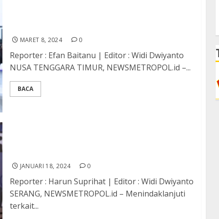
Kapolres TTS dan Dandim 1621 TTS Pastikan
Sinergitas TNI-Polri di TTS Tetap Terjalin Baik
MARET 8, 2024
0
Reporter : Efan Baitanu | Editor : Widi Dwiyanto
NUSA TENGGARA TIMUR, NEWSMETROPOL.id –...
BACA
Klarifikasi Terkait Undangan Press
Conference, Kabidhumas Polda Banten Berikan
Penjelasan
JANUARI 18, 2024
0
Reporter : Harun Suprihat | Editor : Widi Dwiyanto
SERANG, NEWSMETROPOL.id – Menindaklanjuti
terkait...