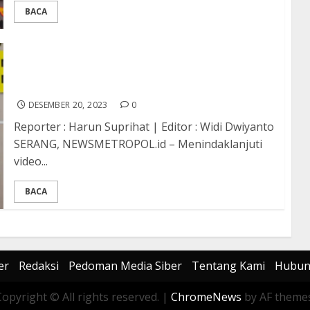
BACA
Polda Banten Klarifikasi Terkait Pemasangan
Spanduk Paslon Capres Cawapres di RS
Bhayangkara
DESEMBER 20, 2023
0
Reporter : Harun Suprihat | Editor : Widi Dwiyanto
SERANG, NEWSMETROPOL.id – Menindaklanjuti
video...
BACA
er
Redaksi
Pedoman Media Siber
Tentang Kami
Hubun
Copyright © All rights reserved.
|
ChromeNews
by AF themes