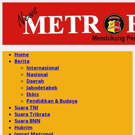
Skip
to
content
Primary
Home
Menu
Berita
Internasional
Nasional
Daerah
Jabodetabek
Ekbis
Pendidikan & Budaya
Suara TNI
Suara Tribrata
Suara BNN
Hukrim
Jepret Metropol