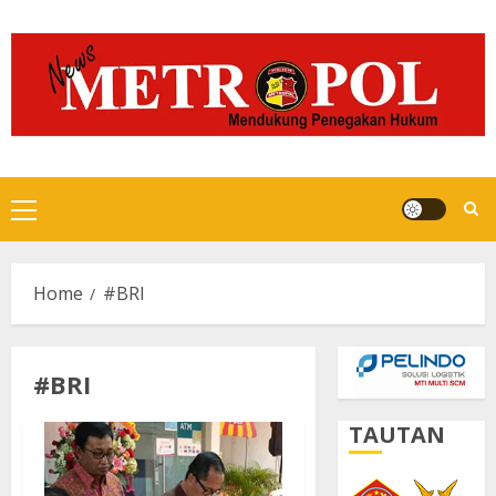
Skip
to
content
Primary
Menu
Home
#BRI
#BRI
TAUTAN