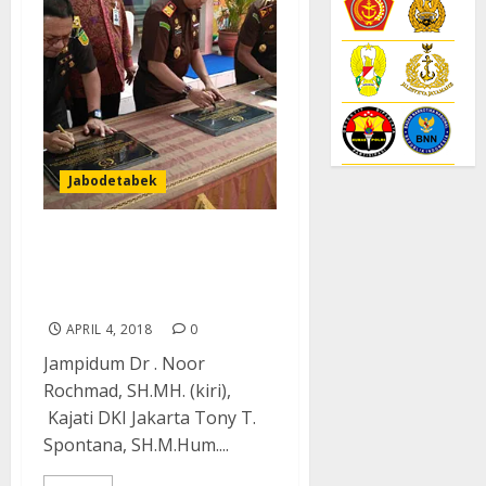
Jabodetabek
Kantor Kas BRI dan BRILink
Kejari Jakarta Timur di
Resmikan
APRIL 4, 2018
0
Jampidum Dr . Noor
Rochmad, SH.MH. (kiri),
Kajati DKI Jakarta Tony T.
Spontana, SH.M.Hum....