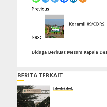
Post
Previous
navigation
Previous
Koramil 09/CBRS
post:
Next
Next
Diduga Berbuat Mesum Kepala Des
post:
BERITA TERKAIT
Jabodetabek
Air Keruh dan Kadang
Berbau, Warga Keluhkan
Pelayanan Air Bersih