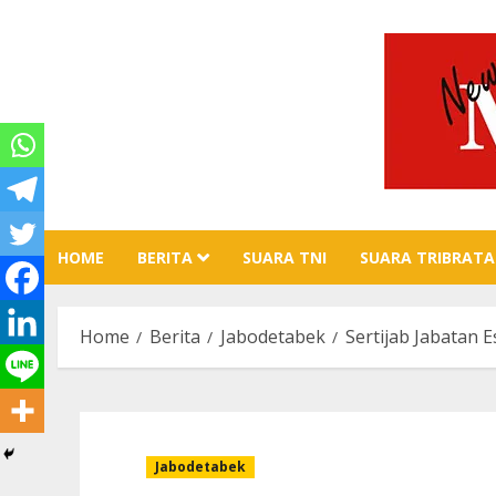
Skip
to
content
HOME
BERITA
SUARA TNI
SUARA TRIBRATA
Home
Berita
Jabodetabek
Sertijab Jabatan E
Jabodetabek