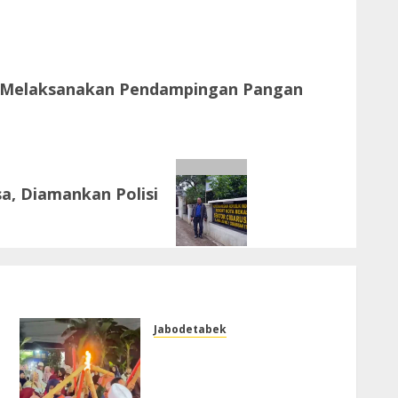
, Melaksanakan Pendampingan Pangan
a, Diamankan Polisi
Jabodetabek
Warga Perumahan
Kertamukti Asri Residence
Pawai Obor Meriahkan