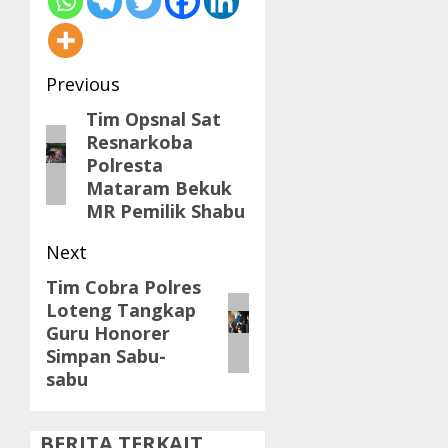
Post
Previous
navigation
Tim Opsnal Sat
Previous
Resnarkoba
post:
Polresta
Mataram Bekuk
MR Pemilik Shabu
Next
Tim Cobra Polres
Next
Loteng Tangkap
post:
Guru Honorer
Simpan Sabu-
sabu
BERITA TERKAIT