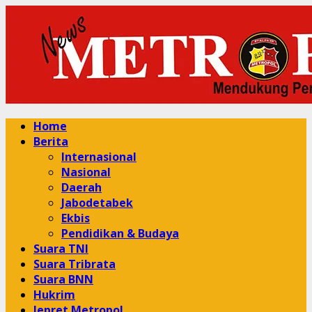
Skip
to
content
Primary
Home
Menu
Berita
Internasional
Nasional
Daerah
Jabodetabek
Ekbis
Pendidikan & Budaya
Suara TNI
Suara Tribrata
Suara BNN
Hukrim
Jepret Metropol