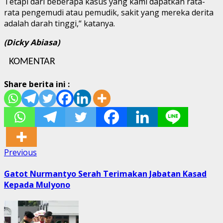
Tetapi dari beberapa kasus yang kami dapatkan rata-
rata pengemudi atau pemudik, sakit yang mereka derita
adalah darah tinggi,“ katanya.
(Dicky Abiasa)
KOMENTAR
Share berita ini :
Post
Previous
Previous
post:
navigation
Gatot Nurmantyo Serah Terimakan Jabatan Kasad
Kepada Mulyono