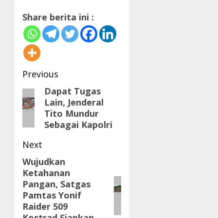
Share berita ini :
Post
Previous
navigation
Dapat Tugas
Previous
Lain, Jenderal
post:
Tito Mundur
Sebagai Kapolri
Next
Wujudkan
Next
Ketahanan
post:
Pangan, Satgas
Pamtas Yonif
Raider 509
Kostrad Siapkan