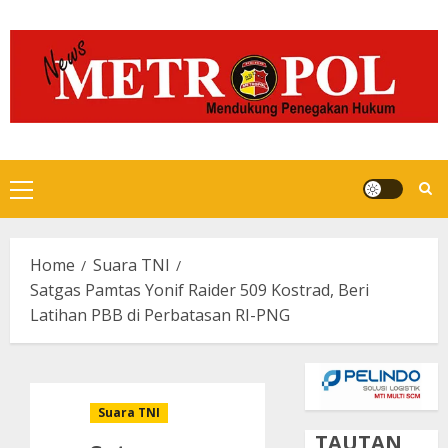
Skip
to
content
Primary
Menu
Home
Suara TNI
Satgas Pamtas Yonif Raider 509 Kostrad, Beri
Latihan PBB di Perbatasan RI-PNG
Suara TNI
TAUTAN