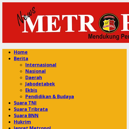
Skip
to
content
Primary
Home
Menu
Berita
Internasional
Nasional
Daerah
Jabodetabek
Ekbis
Pendidikan & Budaya
Suara TNI
Suara Tribrata
Suara BNN
Hukrim
Jepret Metropol