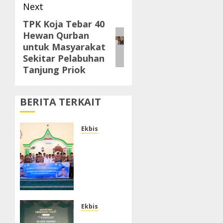
Next
TPK Koja Tebar 40
Next
Hewan Qurban
post:
untuk Masyarakat
Sekitar Pelabuhan
Tanjung Priok
BERITA TERKAIT
Ekbis
Melalui
Jumat
Keliling,
Kapolda
Banten
Imbau
Orang
Ekbis
Tua
Komitmen