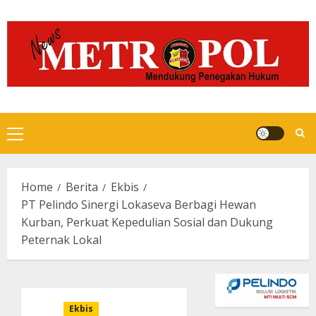
Skip
to
content
Primary
Menu
Home
Berita
Ekbis
PT Pelindo Sinergi Lokaseva Berbagi Hewan
Kurban, Perkuat Kepedulian Sosial dan Dukung
Peternak Lokal
Ekbis