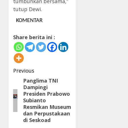
tumbuhkan bersama,”
tutup Dewi.
KOMENTAR
Share berita ini :
Post
Previous
navigation
Panglima TNI
Previous
Dampingi
post:
Presiden Prabowo
Subianto
Resmikan Museum
dan Perpustakaan
di Seskoad