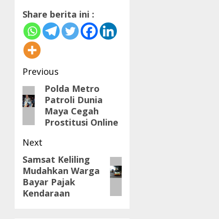
Share berita ini :
Post
Previous
navigation
Polda Metro
Previous
Patroli Dunia
post:
Maya Cegah
Prostitusi Online
Next
Samsat Keliling
Next
Mudahkan Warga
post:
Bayar Pajak
Kendaraan