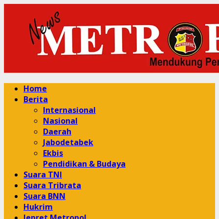
Skip
to
content
Primary
Home
Menu
Berita
Internasional
Nasional
Daerah
Jabodetabek
Ekbis
Pendidikan & Budaya
Suara TNI
Suara Tribrata
Suara BNN
Hukrim
Jepret Metropol