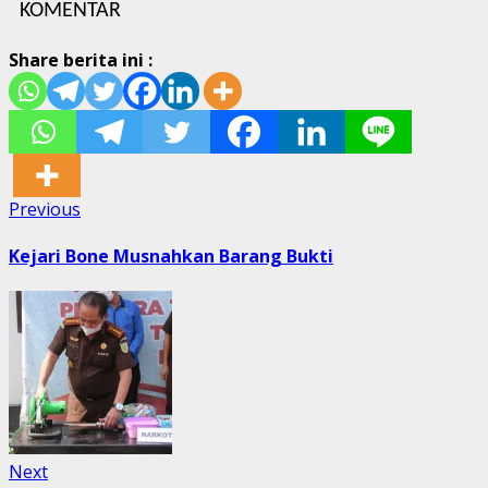
KOMENTAR
Share berita ini :
Post
Previous
Previous
post:
navigation
Kejari Bone Musnahkan Barang Bukti
Next
Next