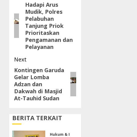
navigation
Hadapi Arus
Previous
Mudik, Polres
post:
Pelabuhan
Tanjung Priok
Prioritaskan
Pengamanan dan
Pelayanan
Next
Kontingen Garuda
Next
Gelar Lomba
post:
Adzan dan
Dakwah di Masjid
At-Tauhid Sudan
BERITA TERKAIT
Hukum & Kriminal