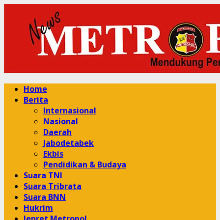
Skip
to
content
Primary
Home
Menu
Berita
Internasional
Nasional
Daerah
Jabodetabek
Ekbis
Pendidikan & Budaya
Suara TNI
Suara Tribrata
Suara BNN
Hukrim
Jepret Metropol