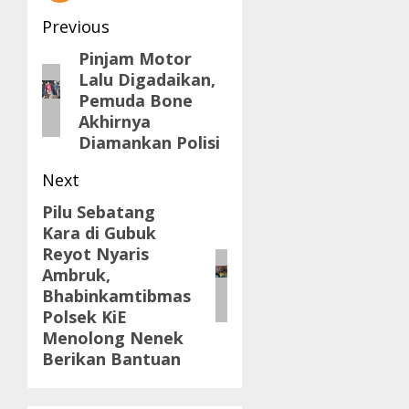
Post
Previous
navigation
Pinjam Motor
Previous
Lalu Digadaikan,
post:
Pemuda Bone
Akhirnya
Diamankan Polisi
Next
Pilu Sebatang
Next
Kara di Gubuk
post:
Reyot Nyaris
Ambruk,
Bhabinkamtibmas
Polsek KiE
Menolong Nenek
Berikan Bantuan