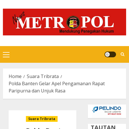
Skip
to
content
Primary
Menu
Home
Suara Tribrata
Polda Banten Gelar Apel Pengamanan Rapat
Paripurna dan Unjuk Rasa
Suara Tribrata
TAUTAN