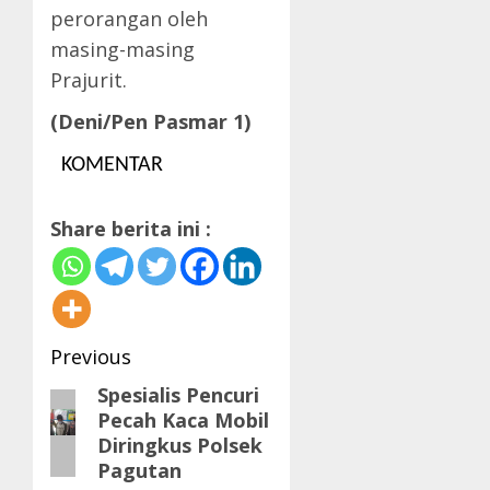
perorangan oleh
masing-masing
Prajurit.
(Deni/Pen Pasmar 1)
KOMENTAR
Share berita ini :
Post
Previous
navigation
Spesialis Pencuri
Previous
Pecah Kaca Mobil
post:
Diringkus Polsek
Pagutan