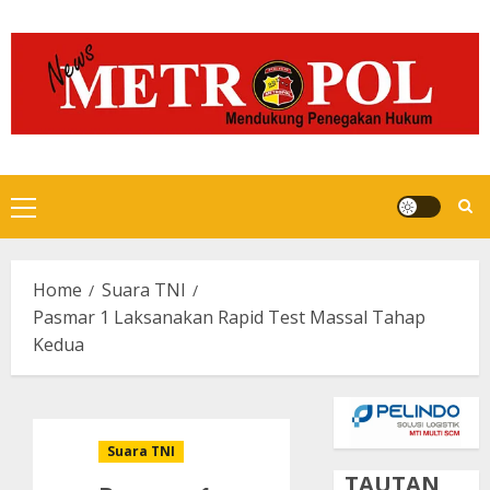
Skip
to
content
Primary
Menu
Home
Suara TNI
Pasmar 1 Laksanakan Rapid Test Massal Tahap
Kedua
Suara TNI
TAUTAN