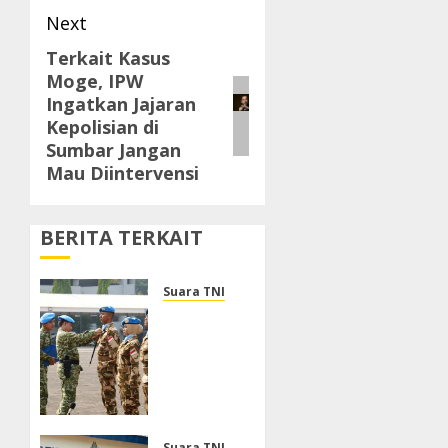
Next
Terkait Kasus
Next
Moge, IPW
post:
Ingatkan Jajaran
Kepolisian di
Sumbar Jangan
Mau Diintervensi
BERITA TERKAIT
Suara TNI
Panglima
TNI
Sambut
Kepulangan
Satgas
Kizi TNI
Suara TNI