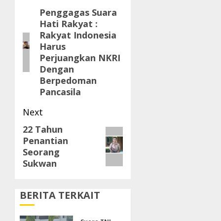
navigation
Penggagas Suara
Previous
Hati Rakyat :
post:
Rakyat Indonesia
Harus
Perjuangkan NKRI
Dengan
Berpedoman
Pancasila
Next
22 Tahun
Next
Penantian
post:
Seorang
Sukwan
BERITA TERKAIT