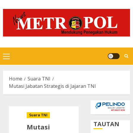
Skip
to
content
Primary
Menu
Home
Suara TNI
Mutasi Jabatan Strategis di Jajaran TNI
Suara TNI
TAUTAN
Mutasi