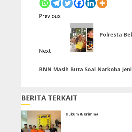
Post
Previous
navigation
Previous
Polresta Be
post:
Next
Next
BNN Masih Buta Soal Narkoba Jeni
post:
BERITA TERKAIT
Hukum & Kriminal
Ditreskrimum Polda Banten
Tetapkan Dua Tersangka