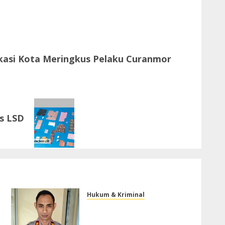
kasi Kota Meringkus Pelaku Curanmor
s LSD
Hukum & Kriminal
Kasihumas Polres Lebak :
Kasus Dugaan Pelanggaran