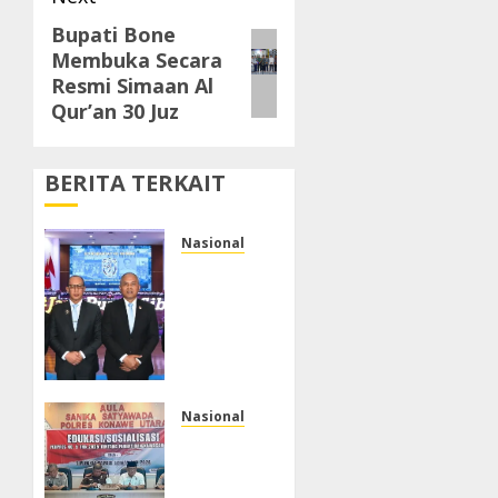
Bupati Bone
Next
Membuka Secara
post:
Resmi Simaan Al
Qur’an 30 Juz
BERITA TERKAIT
Nasional
Ketua
Umum
APTIKNAS
dan
APKOMINDO
Hadiri
HUT
Nasional
BSSN
Tim
ke-80,
Pokja
Tegaskan
Kamtib