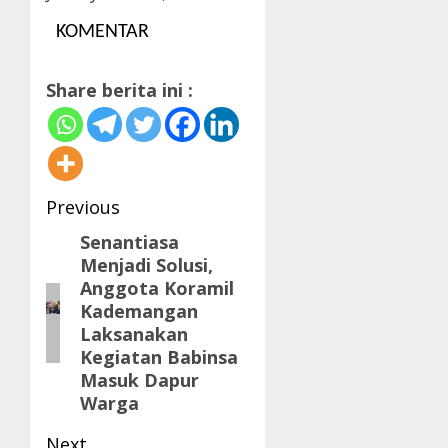
KOMENTAR
Share berita ini :
Post
Previous
navigation
Senantiasa
Previous
Menjadi Solusi,
post:
Anggota Koramil
Kademangan
Laksanakan
Kegiatan Babinsa
Masuk Dapur
Warga
Next