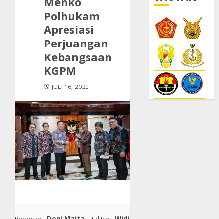
Menko
Polhukam
Apresiasi
Perjuangan
Kebangsaan
KGPM
JULI 16, 2023
Reporter :
Deni Maita
| Editor :
Widi