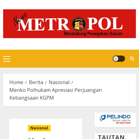
Skip
to
content
Primary
Menu
Home
Berita
Nasional
Menko Polhukam Apresiasi Perjuangan
Kebangsaan KGPM
Nasional
TAUTAN