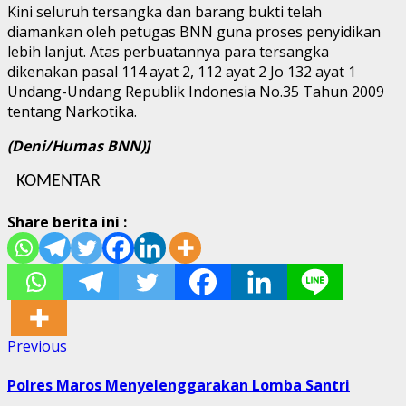
Kini seluruh tersangka dan barang bukti telah
diamankan oleh petugas BNN guna proses penyidikan
lebih lanjut. Atas perbuatannya para tersangka
dikenakan pasal 114 ayat 2, 112 ayat 2 Jo 132 ayat 1
Undang-Undang Republik Indonesia No.35 Tahun 2009
tentang Narkotika.
(Deni/Humas BNN)]
KOMENTAR
Share berita ini :
Post
Previous
Previous
post:
navigation
Polres Maros Menyelenggarakan Lomba Santri