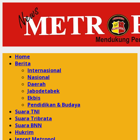
Skip
to
content
Primary
Home
Menu
Berita
Internasional
Nasional
Daerah
Jabodetabek
Ekbis
Pendidikan & Budaya
Suara TNI
Suara Tribrata
Suara BNN
Hukrim
Jepret Metropol