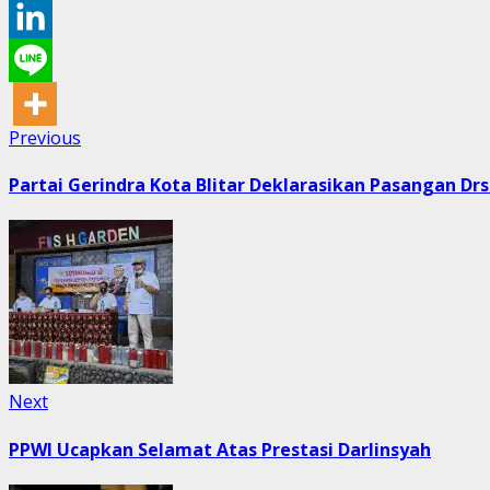
Post
Previous
Previous
post:
navigation
Partai Gerindra Kota Blitar Deklarasikan Pasangan Drs.
Next
Next
post:
PPWI Ucapkan Selamat Atas Prestasi Darlinsyah