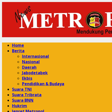
Skip
to
content
Primary
Home
Menu
Berita
Internasional
Nasional
Daerah
Jabodetabek
Ekbis
Pendidikan & Budaya
Suara TNI
Suara Tribrata
Suara BNN
Hukrim
Jepret Metropol