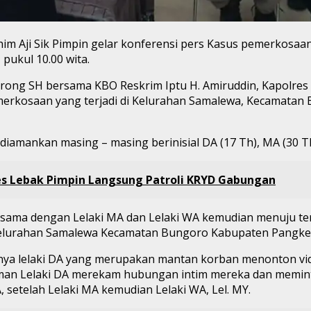
m Aji Sik Pimpin gelar konferensi pers Kasus pemerkosaan
pukul 10.00 wita.
rong SH bersama KBO Reskrim Iptu H. Amiruddin, Kapolres
erkosaan yang terjadi di Kelurahan Samalewa, Kecamatan 
iamankan masing – masing berinisial DA (17 Th), MA (30 Th
res Lebak Pimpin Langsung Patroli KRYD Gabungan
ersama dengan Lelaki MA dan Lelaki WA kemudian menuju te
lurahan Samalewa Kecamatan Bungoro Kabupaten Pangkep,”
awalnya lelaki DA yang merupakan mantan korban menonton
teman Lelaki DA merekam hubungan intim mereka dan memint
 setelah Lelaki MA kemudian Lelaki WA, Lel. MY.