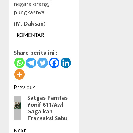
negara orang,”
pungkasnya.
(M. Daksan)
KOMENTAR
Share berita ini :
Post
Previous
navigation
Satgas Pamtas
Previous
Yonif 611/Awl
post:
Gagalkan
Transaksi Sabu
Next