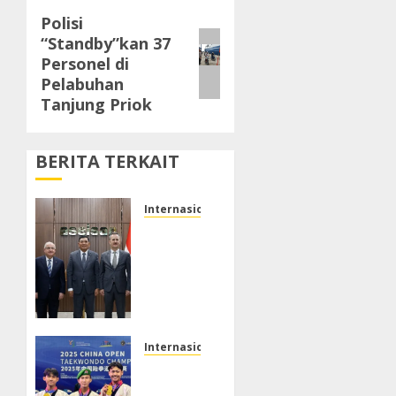
Polisi
Next
“Standby”kan 37
post:
Personel di
Pelabuhan
Tanjung Priok
BERITA TERKAIT
Internasional
Wakil
Panglima
TNI
Dampingi
Menhan
RI
Kunjungan
Internasional
ke
Atlet
Turki,
Taekwondo