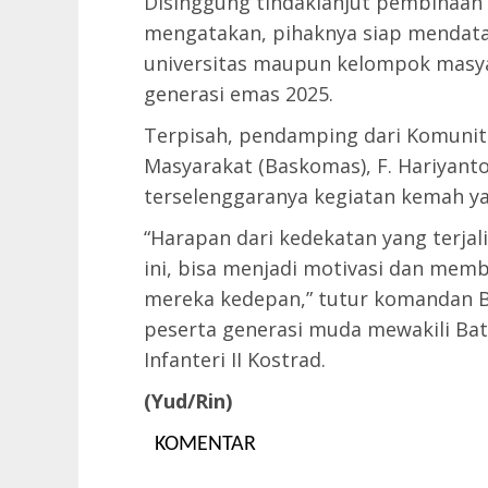
Disinggung tindaklanjut pembinaan 
mengatakan, pihaknya siap mendata
universitas maupun kelompok masy
generasi emas 2025.
Terpisah, pendamping dari Komunit
Masyarakat (Baskomas), F. Hariyanto
terselenggaranya kegiatan kemah y
“Harapan dari kedekatan yang terjal
ini, bisa menjadi motivasi dan me
mereka kedepan,” tutur komandan 
peserta generasi muda mewakili Bata
Infanteri II Kostrad.
(Yud/Rin)
KOMENTAR