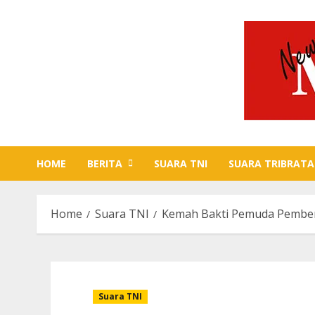
Skip
to
content
HOME
BERITA
SUARA TNI
SUARA TRIBRATA
Home
Suara TNI
Kemah Bakti Pemuda Pemben
Suara TNI