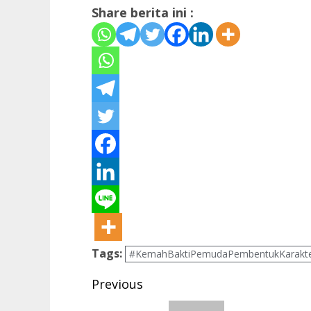
Share berita ini :
Tags:
#KemahBaktiPemudaPembentukKarakt
Post
Previous
navigation
Previous