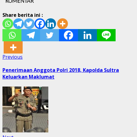
KOMENTAR
Share berita ini :
Post
Previous
Previous
post:
navigation
Penerimaan Anggota Polri 2018, Kapolda Sultra
Keluarkan Maklumat