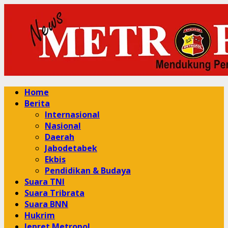
Skip
to
content
Primary
Home
Menu
Berita
Internasional
Nasional
Daerah
Jabodetabek
Ekbis
Pendidikan & Budaya
Suara TNI
Suara Tribrata
Suara BNN
Hukrim
Jepret Metropol