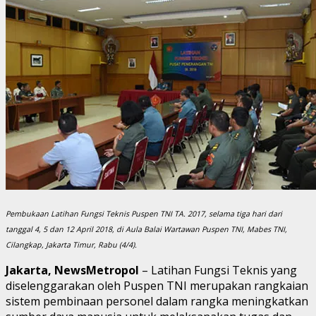
Pembukaan Latihan Fungsi Teknis Puspen TNI TA. 2017, selama tiga hari dari
tanggal 4, 5 dan 12 April 2018, di Aula Balai Wartawan Puspen TNI, Mabes TNI,
Cilangkap, Jakarta Timur, Rabu (4/4).
Jakarta, NewsMetropol
– Latihan Fungsi Teknis yang
diselenggarakan oleh Puspen TNI merupakan rangkaian
sistem pembinaan personel dalam rangka meningkatkan