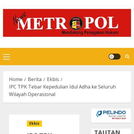
Skip
to
content
Primary
Menu
Home
Berita
Ekbis
IPC TPK Tebar Kepedulian Idul Adha ke Seluruh
Wilayah Operasional
Ekbis
TAUTAN