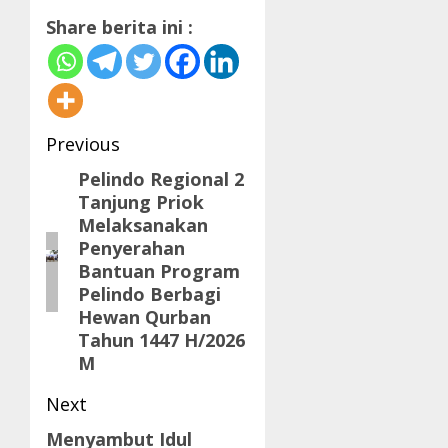
Share berita ini :
Post
Previous
navigation
Pelindo Regional 2
Previous
Tanjung Priok
post:
Melaksanakan
Penyerahan
Bantuan Program
Pelindo Berbagi
Hewan Qurban
Tahun 1447 H/2026
M
Next
Menyambut Idul
Next