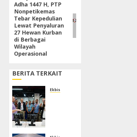
Adha 1447 H, PTP
post:
Nonpetikemas
Tebar Kepedulian
Lewat Penyaluran
27 Hewan Kurban
di Berbagai
Wilayah
Operasional
BERITA TERKAIT
Ekbis
Terima
Kunjungan
Delegasi
Madagaskar,
IPC TPK
Dorong